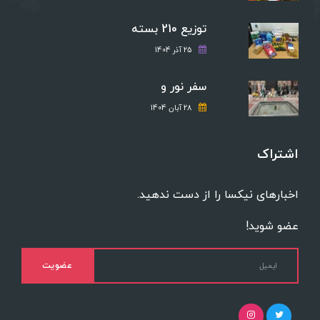
توزیع 210 بسته
25 آذر 1404
سفر نور و
28 آبان 1404
اشتراک
اخبارهای نیکسا را از دست ندهید.
عضو شوید!
عضویت