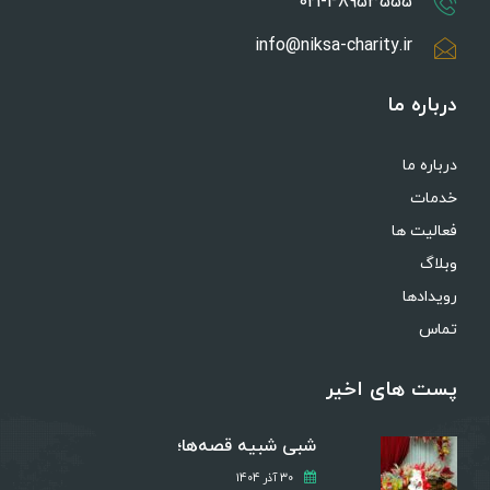
021-48953555
info@niksa-charity.ir
درباره ما
درباره ما
خدمات
فعالیت ها
وبلاگ
رویدادها
تماس
پست های اخیر
شبی شبیه قصه‌ها؛
30 آذر 1404