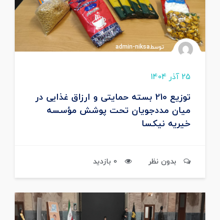
توسطadmin-niksa
25 آذر 1404
توزیع 210 بسته حمایتی و ارزاق غذایی در
میان مددجویان تحت پوشش مؤسسه
خیریه نیکسا
بدون نظر
0 بازدید