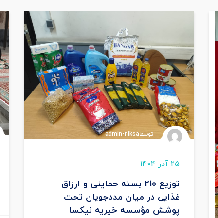
توسطadmin-niksa
25 آذر 1404
توزیع 210 بسته حمایتی و ارزاق
غذایی در میان مددجویان تحت
پوشش مؤسسه خیریه نیکسا