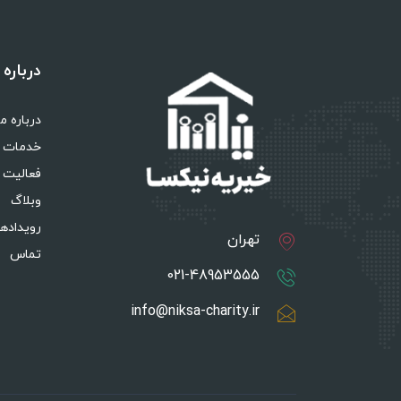
درباره 
درباره ما
خدمات
فعالیت 
وبلاگ
رویدادها
تهران
تماس
021-48953555
info@niksa-charity.ir