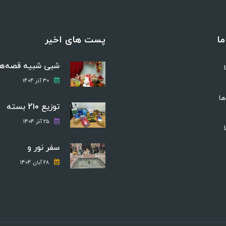
ما
پست های اخیر
شبی شبیه قصه‌ها
30 آذر 1404
ها
توزیع 210 بسته
25 آذر 1404
سفر نور و
28 آبان 1404