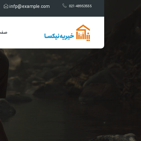
infp@example.com
021-48953555
صفح