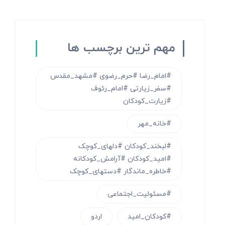
مهم ترین برچسب ها
#امام_رضا #حرم_رضوی #مشهد_مقدس
#سفر_زیارتی #امام_رئوف
#زیارت_کودکان
#خانه_مهر
#لبخند_کودکان #دلهای_کوچک
#امید_کودکان #آرامش_کودکانه
#خاطره_ماندگار #دستهای_کوچک
#مسئولیت_اجتماعی
#کودکان_امید
اردو