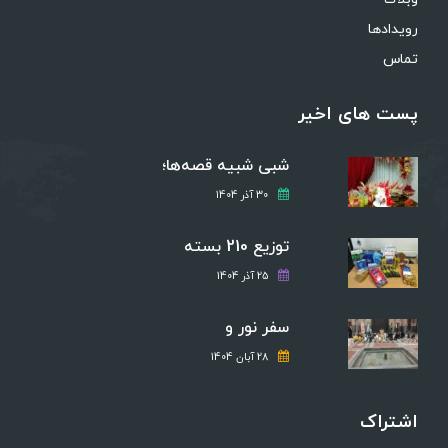
رویدادها
تماس
پست های اخیر
شبی شبیه قصه‌ها؛
30 آذر 1404
توزیع 210 بسته
25 آذر 1404
سفر نور و
28 آبان 1404
اشتراک