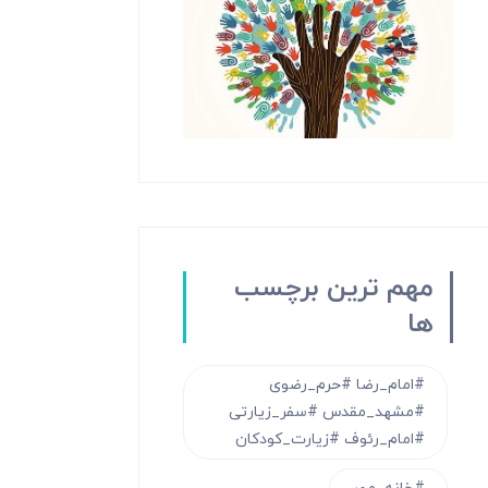
مهم ترین برچسب
ها
#امام_رضا #حرم_رضوی
#مشهد_مقدس #سفر_زیارتی
#امام_رئوف #زیارت_کودکان