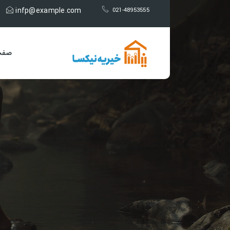
infp@example.com
021-48953555
صفح