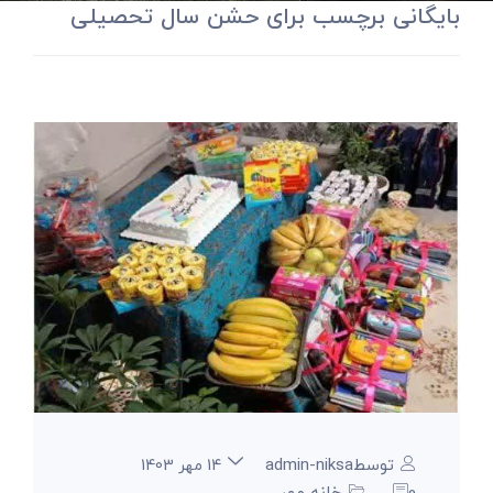
بایگانی برچسب برای حشن سال تحصیلی
توسطadmin-niksa
14 مهر 1403