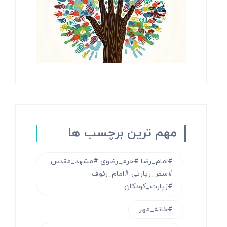
مهم ترین برچسب ها
#امام_رضا #حرم_رضوی #مشهد_مقدس
#سفر_زیارتی #امام_رئوف
#زیارت_کودکان
#خانه_مهر