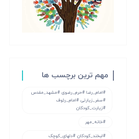
مهم ترین برچسب ها
#امام_رضا #حرم_رضوی #مشهد_مقدس
#سفر_زیارتی #امام_رئوف
#زیارت_کودکان
#خانه_مهر
#لبخند_کودکان #دلهای_کوچک