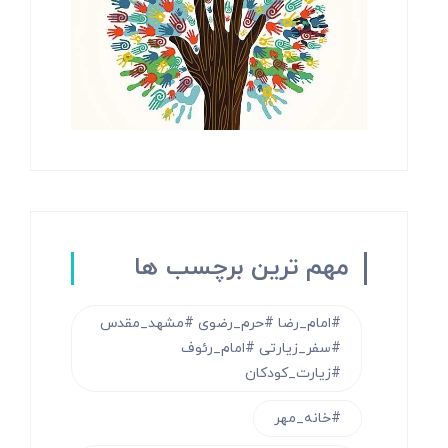
مهم ترین برچسب ها
#امام_رضا #حرم_رضوی #مشهد_مقدس
#سفر_زیارتی #امام_رئوف
#زیارت_کودکان
#خانه_مهر