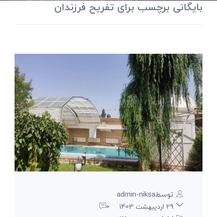
بایگانی برچسب برای تفریح فرزندان
توسطadmin-niksa
0
29 اردیبهشت 1403