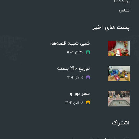
رویدادها
تماس
پست های اخیر
شبی شبیه قصه‌ها؛
30 آذر 1404
توزیع 210 بسته
25 آذر 1404
سفر نور و
28 آبان 1404
اشتراک