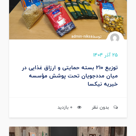
توسطadmin-niksa
25 آذر 1404
توزیع 210 بسته حمایتی و ارزاق غذایی در
میان مددجویان تحت پوشش مؤسسه
خیریه نیکسا
بدون نظر
0 بازدید