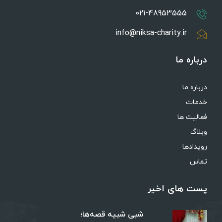
021-48953555
info@niksa-charity.ir
درباره ما
درباره ما
خدمات
فعالیت ها
وبلاگ
رویدادها
تماس
پست های اخیر
شبی شبیه قصه‌ها؛