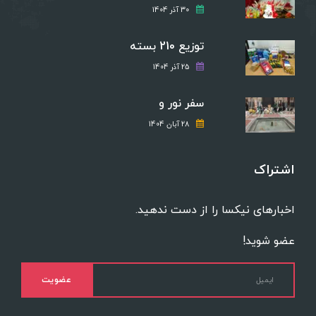
30 آذر 1404
توزیع 210 بسته
25 آذر 1404
سفر نور و
28 آبان 1404
اشتراک
اخبارهای نیکسا را از دست ندهید.
عضو شوید!
عضویت